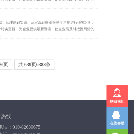
.
据，从理论到实践、从宏观到微观等多个角度进行研究分析。
保持时实更新，为企业提供最新资讯，使企业能及时把握局势的
.
末页
共
639
页
6388
条
询热线：
话：010-82630675