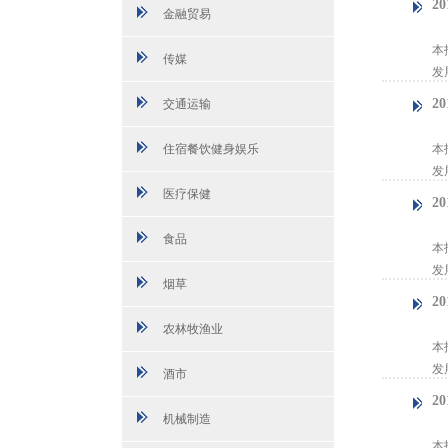
2
金融贸易
【
本
传媒
发
2
交通运输
【
住宿餐饮健身娱乐
本
发
医疗保健
2
【
食品
本
发
烟草
2
【
农林牧渔业
本
发
酒市
2
机械制造
【
本