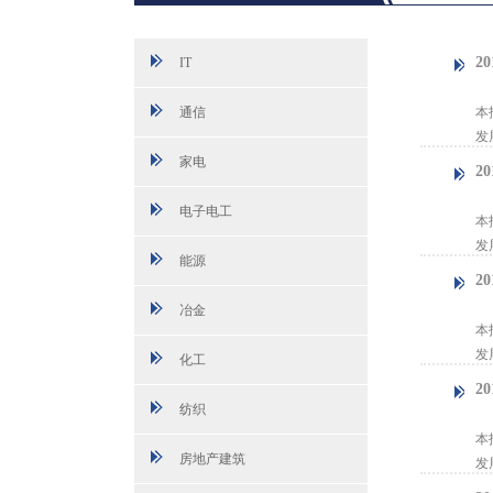
2
IT
【
通信
本
发
家电
2
【
电子电工
本
发
能源
2
【
冶金
本
发
化工
2
纺织
【
本
房地产建筑
发