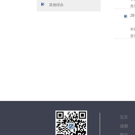
其他综合
发
2
【
本
发
北
成