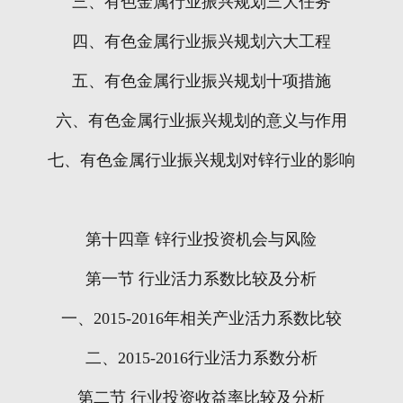
三、有色金属行业振兴规划三大任务
四、有色金属行业振兴规划六大工程
五、有色金属行业振兴规划十项措施
六、有色金属行业振兴规划的意义与作用
七、有色金属行业振兴规划对锌行业的影响
第十四章
锌行业投资机会与风险
第一节
行业活力系数比较及分析
一、
2015-2016
年相关产业活力系数比较
二、
2015-2016
行业活力系数分析
第二节
行业投资收益率比较及分析