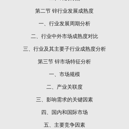
第二节
锌行业发展成熟度
一、行业发展周期分析
二、行业中外市场成熟度对比
三、行业及其主要子行业成熟度分析
第三节
锌市场特征分析
一、市场规模
二、产业关联度
三、影响需求的关键因素
四、国内和国际市场
五、主要竞争因素