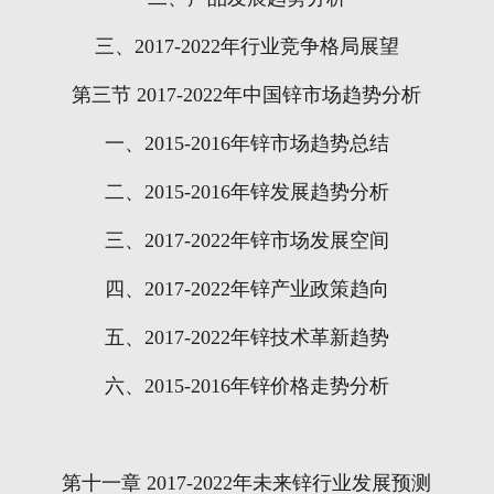
三、
2017-2022
年行业竞争格局展望
第三节
2017-2022
年中国锌市场趋势分析
一、
2015-2016
年锌市场趋势总结
二、
2015-2016
年锌发展趋势分析
三、
2017-2022
年锌市场发展空间
四、
2017-2022
年锌产业政策趋向
五、
2017-2022
年锌技术革新趋势
六、
2015-2016
年锌价格走势分析
第十一章
2017-2022
年未来锌行业发展预测