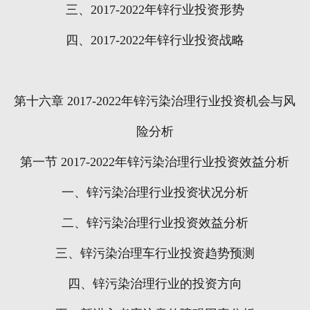
三、
2017-2022
年锌行业投资形势
四、
2017-2022
年锌行业投资战略
第十六章
2017-2022
年锌污染治理行业投资机会与风
险分析
第一节
2017-2022
年锌污染治理行业投资效益分析
一、锌污染治理行业投资状况分析
二、锌污染治理行业投资效益分析
三、锌污染治理车行业投资趋势预测
四、锌污染治理行业的投资方向