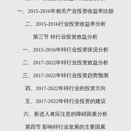
一、
2015-2016
年相关产业投资收益率比较
二、
2015-2016
行业投资收益率分析
第三节
锌行业投资效益分析
一、
2015-2016
年锌行业投资状况分析
二、
2017-2022
年锌行业投资效益分析
三、
2017-2022
年锌行业投资趋势预测
四、
2017-2022
年锌行业的投资方向
五、
2017-2022
年锌行业投资的建议
六、新进入者应注意的障碍因素分析
第四节
影响锌行业发展的主要因素