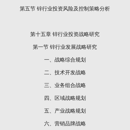
第五节
锌行业投资风险及控制策略分析
第十五章
锌行业投资战略研究
第一节
锌行业发展战略研究
一、战略综合规划
二、技术开发战略
三、业务组合战略
四、区域战略规划
五、产业战略规划
六、营销品牌战略