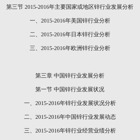
第三节
2015-2016
年主要国家或地区锌行业发展分析
一、
2015-2016
年美国锌行业分析
二、
2015-2016
年日本锌行业分析
三、
2015-2016
年欧洲锌行业分析
第三章
中国锌行业发展分析
第一节
中国锌行业发展状况
一、
2015-2016
年锌行业发展状况分析
二、
2015-2016
年中国锌行业发展动态
三、
2015-2016
年锌行业经营业绩分析