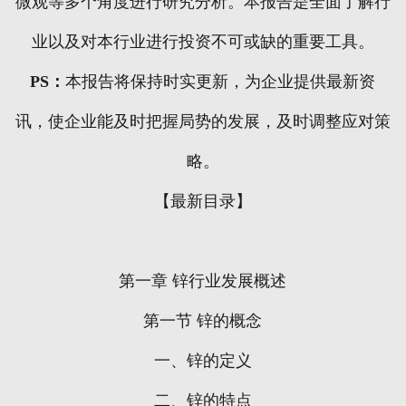
微观等多个角度进行研究分析。本报告是全面了解行
业以及对本行业进行投资不可或缺的重要工具。
PS
：
本报告将保持时实更新，为企业提供最新资
讯，使企业能及时把握局势的发展，及时调整应对策
略。
【最新目录】
第一章
锌行业发展概述
第一节
锌的概念
一、锌的定义
二、锌的特点