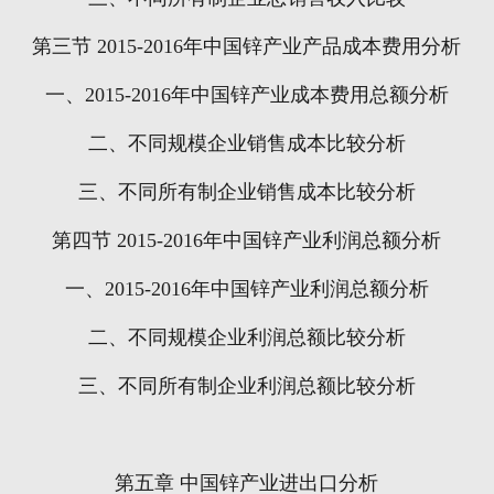
第三节
2015-2016
年中国锌产业产品成本费用分析
一、
2015-2016
年中国锌产业成本费用总额分析
二、不同规模企业销售成本比较分析
三、不同所有制企业销售成本比较分析
第四节
2015-2016
年中国锌产业利润总额分析
一、
2015-2016
年中国锌产业利润总额分析
二、不同规模企业利润总额比较分析
三、不同所有制企业利润总额比较分析
第五章
中国锌产业进出口分析