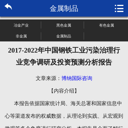

金属制品
首页

关于博纳
冶金产业
黑色金属
有色金属
市场研究
非金属
金属制品
2017-2022年中国钢铁工业污染治理行
管理咨询
业竞争调研及投资预测分析报告
行业报告
文章来源：
博纳国际咨询
大数据
【内容介绍】
新闻资讯
本报告依据国家统计局、海关总署和国家信息中
加入我们
心等渠道发布的权威数据，从理论到实践、从宏观到