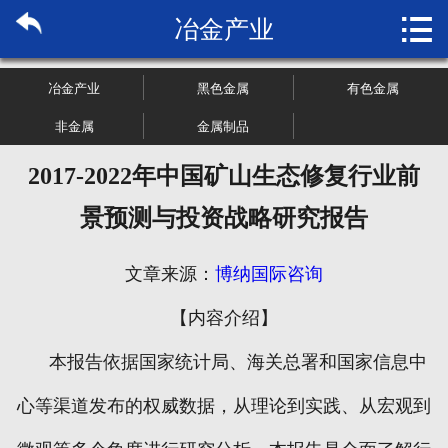

冶金产业
首页

关于博纳
冶金产业
黑色金属
有色金属
市场研究
非金属
金属制品
2017-2022年中国矿山生态修复行业前
管理咨询
景预测与投资战略研究报告
行业报告
文章来源：
博纳国际咨询
大数据
【内容介绍】
新闻资讯
本报告依据国家统计局、海关总署和国家信息中
加入我们
心等渠道发布的权威数据，从理论到实践、从宏观到