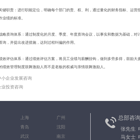
立关键职责：进行职能定位，明确每个部门的责、权、利，通过量化的财务指标、运营
作业绩的标准。
立战略质询体系：通过制度化的月度、季度、年度质询会议，以事实和数据为基础，对
质询，并提出改进措施，达到过程纠偏的作用。
立绩效评估体系：通过绩效评估方案，将员工业绩与薪酬挂钩，做到多劳多得，鼓励大
的绩效管理制度鼓舞激励人而不是老板的权威与亲情鼓舞激励人。
中小企业发展咨询
企业投资咨询
总部咨
京 上海 广州
都 青岛 沈阳
张先生 电
安 武汉 南京
马女士 电