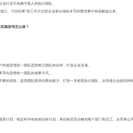
助企业打造不依赖于能人的执行团队。
听借口、只问结果”的工作方式把企业家从细枝未节的繁琐事中彻底解放出来。
标实施咨询怎么做？
客户价值思维统一团队思想树立团队的信仰，打造企业灵魂。
结果导向思维统一团队的做事方式。
过不断的训练，提高团队获得结果的能力，打造一支精英执行团队，从而使企业获得持
立预算计划：制定科学有效的目标计划，将目标层层分解到每个部门和员工。从而将公