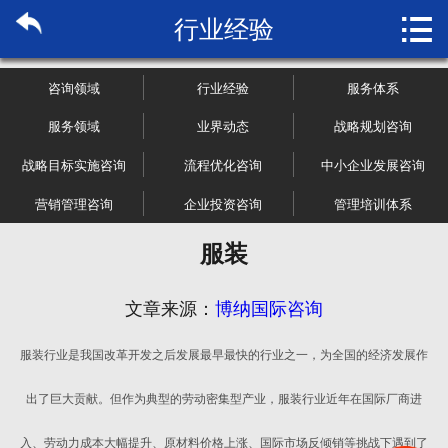

行业经验
首页

关于博纳
咨询领域
行业经验
服务体系
市场研究
服务领域
业界动态
战略规划咨询
战略目标实施咨询
流程优化咨询
中小企业发展咨询
管理咨询
营销管理咨询
企业投资咨询
管理培训体系
行业报告
服装
大数据
文章来源：
博纳国际咨询
新闻资讯
服装行业是我国改革开发之后发展最早最快的行业之一，为全国的经济发展作
加入我们
出了巨大贡献。但作为典型的劳动密集型产业，服装行业近年在国际厂商进
入、劳动力成本大幅提升、原材料价格上涨、国际市场反倾销等挑战下遇到了