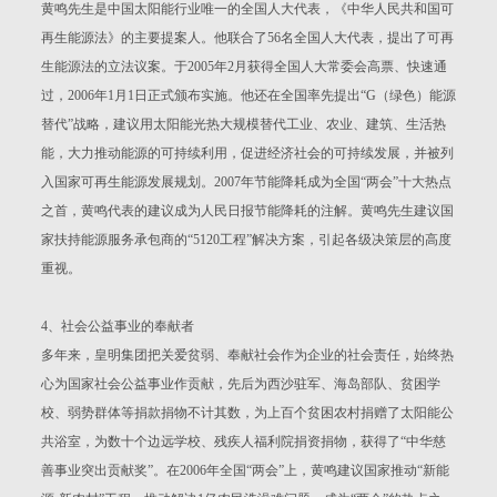
黄鸣先生是中国太阳能行业唯一的全国人大代表，《中华人民共和国可
再生能源法》的主要提案人。他联合了56名全国人大代表，提出了可再
生能源法的立法议案。于2005年2月获得全国人大常委会高票、快速通
过，2006年1月1日正式颁布实施。他还在全国率先提出“G（绿色）能源
替代”战略，建议用太阳能光热大规模替代工业、农业、建筑、生活热
能，大力推动能源的可持续利用，促进经济社会的可持续发展，并被列
入国家可再生能源发展规划。2007年节能降耗成为全国“两会”十大热点
之首，黄鸣代表的建议成为人民日报节能降耗的注解。黄鸣先生建议国
家扶持能源服务承包商的“5120工程”解决方案，引起各级决策层的高度
重视。
4、社会公益事业的奉献者
多年来，皇明集团把关爱贫弱、奉献社会作为企业的社会责任，始终热
心为国家社会公益事业作贡献，先后为西沙驻军、海岛部队、贫困学
校、弱势群体等捐款捐物不计其数，为上百个贫困农村捐赠了太阳能公
共浴室，为数十个边远学校、残疾人福利院捐资捐物，获得了“中华慈
善事业突出贡献奖”。在2006年全国“两会”上，黄鸣建议国家推动“新能