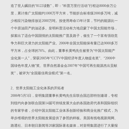
造了世人瞩目的“8122读数”，即：“科普万里行活动”行程达8000余万公
里，累计推广太阳能约1000万平方米，节能折合标准煤2000多万吨，减
少相应污染物排放近2000万吨。按使用寿命15年计算，节约的能源比一
个中原油田产的油还多。皇明科普活动有力地启蒙了中国太阳能市场，
探索出了适合中国国情的太阳能推广普及路子，催生了一个富有强劲竞
争力和巨大潜力的太阳能产业。2006年全国太阳能保有量已达9000多万
平方米，占全球的76%。由此，董事长黄鸣先生被誉为“中国太阳能产
业化第一人”，荣获2005年“CCTV中国经济年度人物提名奖”、“2006中
国绿色年度人物”奖、世界自然基金会2007年“中国可再生能源杰出贡献
奖”，被评为“全国最佳商业模式”第一名。
2、世界太阳能工业化体系的开拓者
2006年5月5日，皇明集团董事长黄鸣先生应联合国总部特别邀请，专程
到纽约向参加联合国第14届可持续发展大会的各国政府代表和国际组织
的专家学者，介绍中国太阳能工业体系创新经验和商业化推广模式，为
举步维艰的世界太阳能发展提供了参照的样板。美国有线电视新闻网、
路透社、日本朝日新闻等20家国际著名媒体，对皇明集团进行了大量报