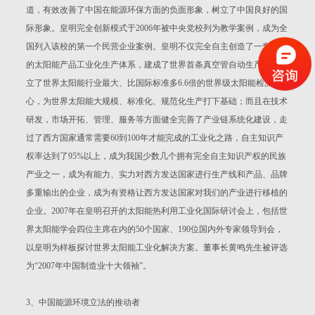
道，有效改善了中国在能源环保方面的负面形象，树立了中国良好的国
际形象。皇明完全创新模式于2006年被中央党校列为教学案例，成为全
国列入该校的第一个民营企业案例。皇明不仅完全自主创造了一套完整
的太阳能产品工业化生产体系，建成了世界首条真空管自动生产线、建
立了世界太阳能行业最大、比国际标准多6.6倍的世界级太阳能检测中
心，为世界太阳能大规模、标准化、规范化生产打下基础；而且在技术
研发，市场开拓、管理、服务等方面健全完善了产业链系统化建设，走
过了西方国家通常需要60到100年才能完成的工业化之路，自主知识产
权率达到了95%以上，成为我国少数几个拥有完全自主知识产权的民族
产业之一，成为有能力、实力对西方发达国家进行生产线和产品、品牌
多重输出的企业，成为有资格让西方发达国家对我们的产业进行移植的
企业。2007年在皇明召开的太阳能热利用工业化国际研讨会上，包括世
界太阳能学会四位主席在内的50个国家、190位国内外专家领导到会，
以皇明为样板探讨世界太阳能工业化解决方案。董事长黄鸣先生被评选
为“2007年中国制造业十大领袖”。
3、中国能源环境立法的推动者