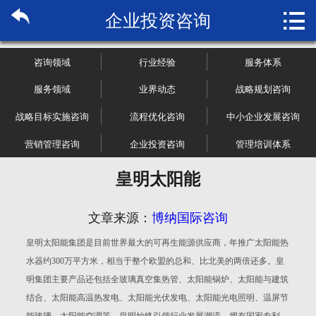

企业投资咨询
首页

关于博纳
咨询领域
行业经验
服务体系
市场研究
服务领域
业界动态
战略规划咨询
战略目标实施咨询
流程优化咨询
中小企业发展咨询
管理咨询
营销管理咨询
企业投资咨询
管理培训体系
行业报告
皇明太阳能
大数据
文章来源：
博纳国际咨询
新闻资讯
皇明太阳能集团是目前世界最大的可再生能源供应商，年推广太阳能热
水器约300万平方米，相当于整个欧盟的总和、比北美的两倍还多。皇
加入我们
明集团主要产品还包括全玻璃真空集热管、太阳能锅炉、太阳能与建筑
结合、太阳能高温热发电、太阳能光伏发电、太阳能光电照明、温屏节
能玻璃、太阳能空调等。皇明始终引领行业发展潮流，拥有国家专利