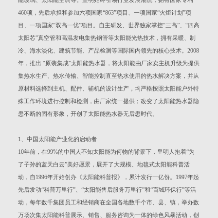
460项，先后承担和参加六项国家“863”项目、一项国家“火炬计划”项
目、一项国家“双高一优”项目。自主研发、世界独家掌控“三高”、“四高
太阳芯”真空管和高温发电集热钢管等太阳能光热技术，拥有采暖、制
冷、海水淡化、建筑节能、产品检测等国际国内领先的核心技术。2008
年，推出 “原装集成”太阳能热水器，将太阳能由厂家卖主机升级为提供
集热水生产、热水传输、智能控制直至热水使用的热水解决方案，并从
原材料选择到主机、配件、辅机的设计生产，均严格按照太阳能户外特
殊工作环境进行控制和检测，由厂家统一提供；改变了太阳能热水器隐
患不断的固有形象，开创了太阳能热水器无后患时代。
1、中国太阳能产业化的启动者
10年前，在99%的中国人不知太阳能为何物的背景下，皇明人抱着“为
了子孙的蓝天白云”美好愿景，展开了大规模、地毯式太阳能科普活
动，自1996年开始创办《太阳能科普报》，累计发行一亿份。1997年起
先后发动“科普万里行”、“太阳能售后服务万里行”和“百城环保行”等活
动，每年数千集团员工和经销商在全国各地数千个市、县、镇，举办数
万场次集太阳能科普展示、销售、服务咨询为一体的绿色风暴活动，创