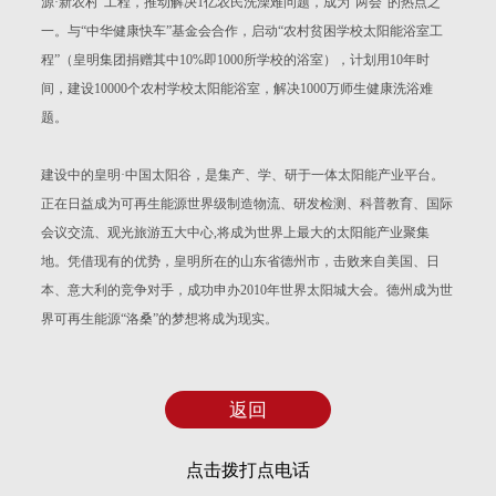
源·新农村”工程，推动解决1亿农民洗澡难问题，成为“两会”的热点之
一。与“中华健康快车”基金会合作，启动“农村贫困学校太阳能浴室工
程”（皇明集团捐赠其中10%即1000所学校的浴室），计划用10年时
间，建设10000个农村学校太阳能浴室，解决1000万师生健康洗浴难
题。
建设中的皇明·中国太阳谷，是集产、学、研于一体太阳能产业平台。
正在日益成为可再生能源世界级制造物流、研发检测、科普教育、国际
会议交流、观光旅游五大中心,将成为世界上最大的太阳能产业聚集
地。凭借现有的优势，皇明所在的山东省德州市，击败来自美国、日
本、意大利的竞争对手，成功申办2010年世界太阳城大会。德州成为世
界可再生能源“洛桑”的梦想将成为现实。
返回
点击拨打点电话