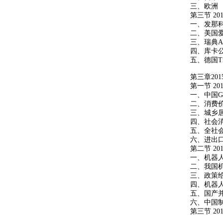
三、欧洲
第三节
201
一、发那
二、美国
三、瑞典
A
四、库卡
五、德国
T
第三章
201
第一节
201
一、中国
G
二、消费
三、城乡
四、社会
五、全社
六、进出
第二节
201
一、机器
二、我国
三、政策
四、机器
五、国产
六、中国
第三节
201