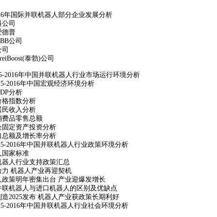
6
年国际并联机器人部分企业发展分析
科公司
爱德普
BB
公司
公司
reiBoost(
泰勃
)
公司
5-2016
年中国并联机器人行业市场运行环境分析
5-2016
年中国宏观经济环境分析
DP
分析
价格指数分析
居民收入分析
消费品零售总额
会固定资产投资分析
口总额及增长率分析
5-2016
年中国并联机器人行业政策环境分析
人国家标准
机器人行业支持政策汇总
给力
机器人产业再迎契机
人政策明年密集出台
产业迎爆发增长
并联机器人与进口机器人的区别及优缺点
制造
2025
发布
机器人产业获政策长期利好
5-2016
年中国并联机器人行业社会环境分析