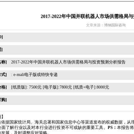
2017-2022年中国并联机器人市场供需格
文章来源：
博纳国际咨询
D]
]
名称]
2017-2022年中国并联机器人市场供需格局与投资预测分析报告
方式]
: e-mali电子版或特快专递
价格]
[纸质版]: 7500元 [电子版]:7800元 [纸质+电子]:8000元
订购]
绍】
告依据国家统计局、海关总署和国家信息中心等渠道发布的权威数据，从
全面了解行业以及对本行业进行投资不可或缺的重要工具。
PS
：
本报告将
的发展，及时调整应对策略。