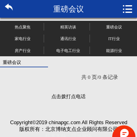

重磅会议
首页

关于博纳
热点聚焦
精英访谈
重磅会议
市场研究
家电行业
通讯行业
IT行业
房产行业
电子电工行业
能源行业
管理咨询
重磅会议
行业报告
共 0 页/0 条记录
大数据
点击拨打点电话
新闻资讯
加入我们
Copyright©2019 chinapgc.com All Rights Reserved
版权所有：北京博纳支点企业顾问有限公司
技术支持：
叮当网络