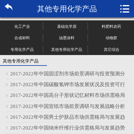

其他专用化学产品
首页

关于博纳
化工产业
基础化学原
料肥料农药
市场研究
合成材料
油墨涂料
动物胶
专用化学产品
其他专用化学产品
其它综合
管理咨询
其他专用化学产品
行业报告
2017-2022年中国固涩剂市场前景调研与投资预测分
大数据
析报告
2017-2022年中国碳酸氢钾市场发展状况及投资可行
性研究报告
2017-2022年中国高分子形状记忆材料市场供需格局
新闻资讯
与发展前景分析报告
2017-2022年中国宣纸市场前景调研与发展战略分析
加入我们
报告
2017-2022年中国男士护肤品市场供需格局与发展趋
势分析报告
2017-2022年中国纳米纤维行业供需格局与发展趋势