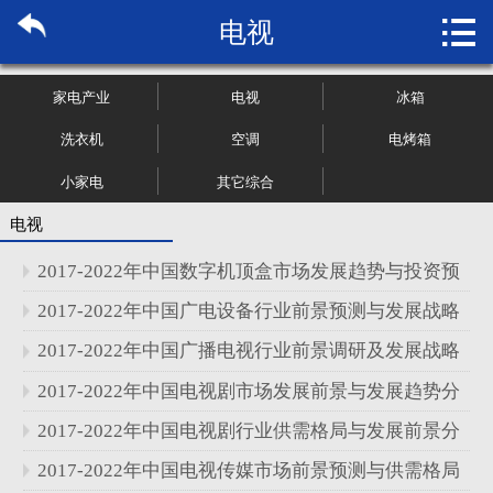

电视
首页

关于博纳
家电产业
电视
冰箱
市场研究
洗衣机
空调
电烤箱
小家电
其它综合
管理咨询
电视
行业报告
2017-2022年中国数字机顶盒市场发展趋势与投资预
大数据
测分析报告
2017-2022年中国广电设备行业前景预测与发展战略
分析报告
2017-2022年中国广播电视行业前景调研及发展战略
新闻资讯
分析报告
2017-2022年中国电视剧市场发展前景与发展趋势分
加入我们
析报告
2017-2022年中国电视剧行业供需格局与发展前景分
析报告
2017-2022年中国电视传媒市场前景预测与供需格局