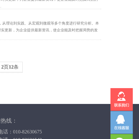
.
，从理论到实践、从宏观到微观等多个角度进行研究分析。本
持时实更新，为企业提供最新资讯，使企业能及时把握局势的发
共
2
页
12
条
询热线：
话：010-82630675