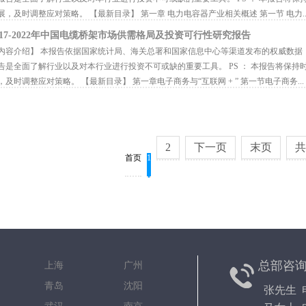
展，及时调整应对策略。 【最新目录】 第一章 电力电容器产业相关概述 第一节 电力..
017-2022年中国电缆桥架市场供需格局及投资可行性研究报告
容介绍】 本报告依据国家统计局、海关总署和国家信息中心等渠道发布的权威数据
告是全面了解行业以及对本行业进行投资不可或缺的重要工具。 PS ： 本报告将保
，及时调整应对策略。 【最新目录】 第一章电子商务与“互联网 + ” 第一节电子商务...
2
下一页
末页
首页
1
总部咨
京 上海 广州
都 青岛 沈阳
张先生 电