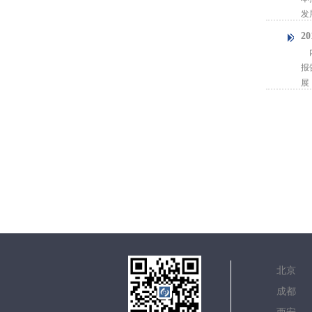
发
2
内
报
展
北
成