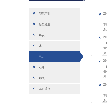
2
能源产业
【
新型能源
本
发
煤炭
2
内
水力
报
展
电力
2
内
石油
报
展
燃气
2
其它综合
【
本
发