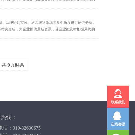
.
据，从理论到实践、从宏观到微观等多个角度进行研究分析。
保持时实更新，为企业提供最新资讯，使企业能及时把握局势的
.
共
9
页
84
条
询热线：
话：010-82630675