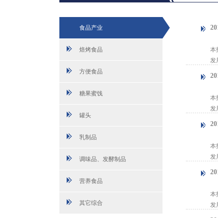
2
食品产业
【
焙烤食品
本
发
方便食品
2
【
糖果蜜饯
本
发
罐头
2
【
乳制品
本
发
调味品、发酵制品
2
营养食品
【
本
其它综合
发