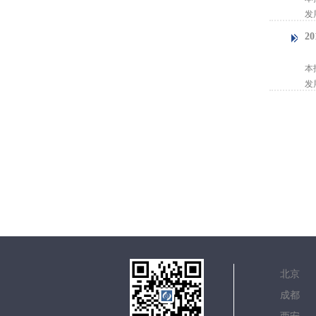
发
2
【
本
发
北
成