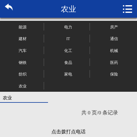

农业
首页

关于博纳
能源
电力
房产
市场研究
建材
IT
通信
汽车
化工
机械
管理咨询
钢铁
食品
医药
行业报告
纺织
家电
保险
大数据
农业
农业
新闻资讯
共 0 页/0 条记录
加入我们
点击拨打点电话