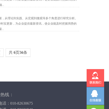
..
据，从理论到实践、从宏观到微观等多个角度进行研究分析。
保持时实更新，为企业提供最新资讯，使企业能及时把握局势的
..
页
共
6
页
56
条
询热线：
话：010-82630675