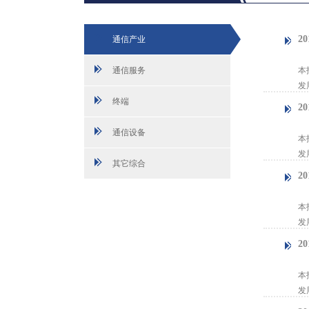
2
通信产业
【
通信服务
本
发
终端
2
【
通信设备
本
发
其它综合
2
【
本
发
2
【
本
发