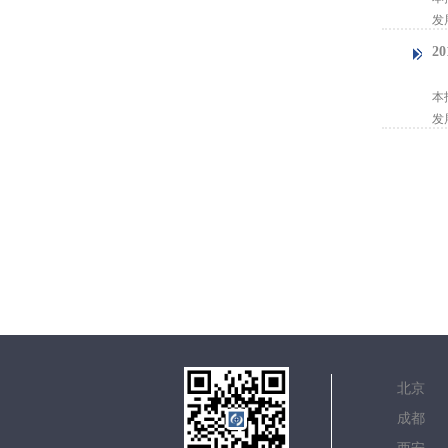
发
2
【
本
发
北
成