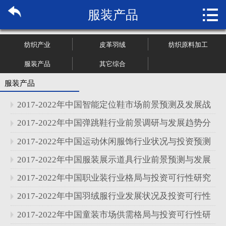

服装产品
首页

关于博纳
纺织产业
皮革羽绒
纺织原料加工
市场研究
服装产品
其它综合
服装产品
管理咨询
2017-2022年中国智能定位鞋市场前景预测及发展战
行业报告
略分析报告
2017-2022年中国弹跳鞋行业前景调研与发展趋势分
析报告
2017-2022年中国运动休闲服饰行业状况与投资预测
大数据
分析报告
2017-2022年中国服装展示道具行业前景预测与发展
新闻资讯
状况分析报告
2017-2022年中国职业装行业格局与投资可行性研究
加入我们
报告
2017-2022年中国羽绒服行业发展状况及投资可行性
研究报告
2017-2022年中国童装市场供需格局与投资可行性研