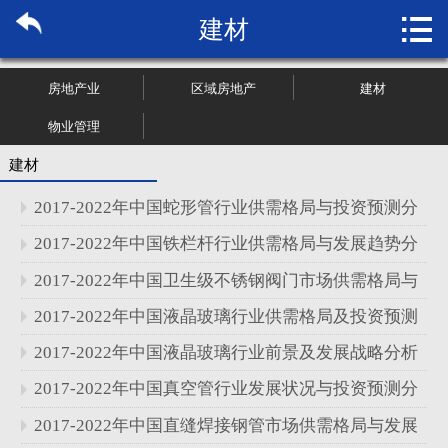

建材
首页

关于博纳
房地产业
区域房地产
建材
市场研究
物业管理
建材
管理咨询
2017-2022年中国蛇形管行业供需格局与投资预测分
行业报告
析报告
2017-2022年中国铁栏杆行业供需格局与发展趋势分
析报告
2017-2022年中国卫生级不锈钢阀门市场供需格局与
大数据
发展趋势分析报告
2017-2022年中国液晶玻璃行业供需格局及投资预测
新闻资讯
分析报告
2017-2022年中国液晶玻璃行业前景及发展战略分析
加入我们
报
2017-2022年中国真空管行业发展状况与投资预测分
析报告
2017-2022年中国直缝焊接钢管市场供需格局与发展