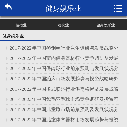

健身娱乐业
首页

关于博纳
住宿业
餐饮业
健身娱乐业
市场研究
健身娱乐业
2017-2022年中国琴钢丝行业竞争调研与发展战略分
管理咨询
析报告
2017-2022年中国室内健身器材行业竞争调研及发展
行业报告
战略分析报告
2017-2022年中国保龄球行业前景预测与发展状况分
析报告
2017-2022年中国蹦床市场发展趋势与投资战略研究
大数据
报告
2017-2022年中国多式联运行业供需格局及发展战略
新闻资讯
分析报告
2017-2022年中国鹅毛羽毛球市场竞争调研及投资可
加入我们
行性研究报告
2017-2022年中国儿童剧市场前景预测及发展状况分
析报告
2017-2022年中国儿童体育器材市场发展趋势与投资