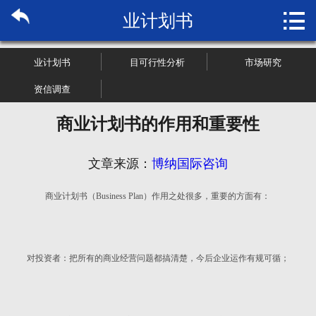

业计划书
首页

关于博纳
业计划书
目可行性分析
市场研究
市场研究
资信调查
商业计划书的作用和重要性
管理咨询
行业报告
文章来源：
博纳国际咨询
商业计划书（Business Plan）作用之处很多，重要的方面有：
大数据
新闻资讯
对投资者：把所有的商业经营问题都搞清楚，今后企业运作有规可循；
加入我们