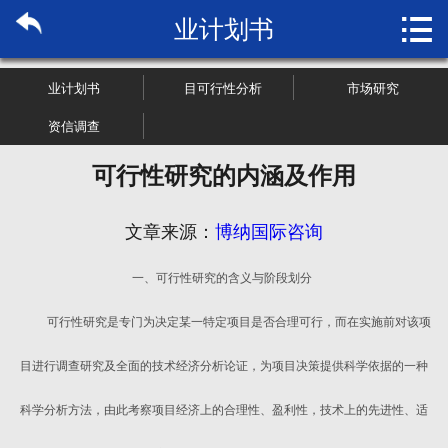

业计划书
首页

关于博纳
业计划书
目可行性分析
市场研究
市场研究
资信调查
可行性研究的内涵及作用
管理咨询
行业报告
文章来源：
博纳国际咨询
一、可行性研究的含义与阶段划分
大数据
可行性研究是专门为决定某一特定项目是否合理可行，而在实施前对该项
新闻资讯
目进行调查研究及全面的技术经济分析论证，为项目决策提供科学依据的一种
加入我们
科学分析方法，由此考察项目经济上的合理性、盈利性，技术上的先进性、适