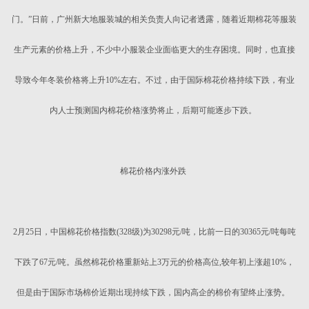
门。”日前，广州新大地服装城的相关负责人向记者透露，随着近期棉花等服装
生产元素的价格上升，不少中小服装企业面临更大的生存困境。同时，也直接
导致今年冬装价格将上升10%左右。不过，由于国际棉花价格持续下跌，有业
内人士预测国内棉花价格涨势将止，后期可能逐步下跌。
棉花价格内涨外跌
2月25日，中国棉花价格指数(328级)为30298元/吨，比前一日的30365元/吨每吨
下跌了67元/吨。虽然棉花价格重新站上3万元的价格高位,较年初上涨超10%，
但是由于国际市场棉价近期出现持续下跌，国内高企的棉价有望终止涨势。