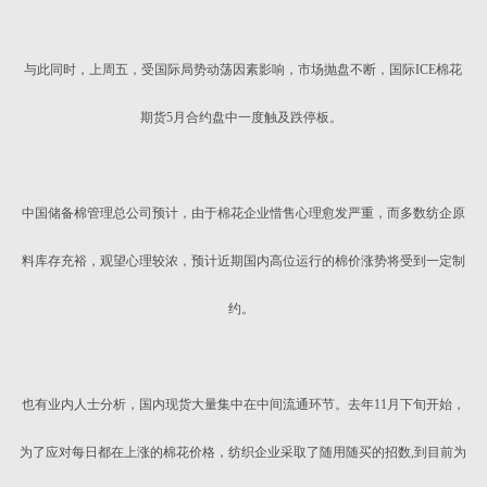
与此同时，上周五，受国际局势动荡因素影响，市场抛盘不断，国际ICE棉花
期货5月合约盘中一度触及跌停板。
中国储备棉管理总公司预计，由于棉花企业惜售心理愈发严重，而多数纺企原
料库存充裕，观望心理较浓，预计近期国内高位运行的棉价涨势将受到一定制
约。
也有业内人士分析，国内现货大量集中在中间流通环节。去年11月下旬开始，
为了应对每日都在上涨的棉花价格，纺织企业采取了随用随买的招数,到目前为