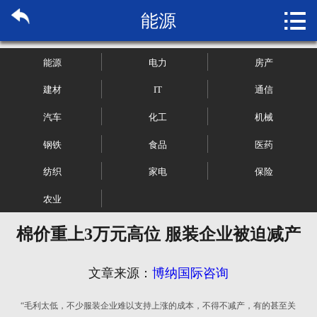

能源
首页

关于博纳
能源
电力
房产
市场研究
建材
IT
通信
汽车
化工
机械
管理咨询
钢铁
食品
医药
行业报告
纺织
家电
保险
大数据
农业
棉价重上3万元高位 服装企业被迫减产
新闻资讯
加入我们
文章来源：
博纳国际咨询
“毛利太低，不少服装企业难以支持上涨的成本，不得不减产，有的甚至关