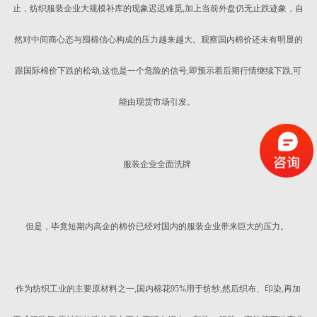
止，纺织服装企业大规模补库的现象迟迟难觅,加上当前外盘仍无止跌迹象，自
然对中间商心态与囤棉信心构成的压力越来越大。观察国内棉价还未有明显的
跟国际棉价下跌的松动,这也是一个危险的信号,即预示着后期行情继续下跌,可
能由现货市场引发。
服装企业全面洗牌
但是，毕竟短期内高企的棉价已经对国内的服装企业带来巨大的压力。
作为纺织工业的主要原材料之一,国内棉花95%用于纺纱,然后织布、印染,再加