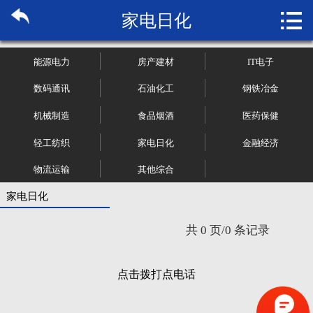

家电日化
首页

关于博纳
能源电力
房产建材
IT电子
市场研究
数码通讯
石油化工
钢铁冶金
机械制造
食品烟酒
医药保健
管理咨询
轻工纺织
家电日化
金融经济
行业报告
物流运输
其他综合
大数据
家电日化
共 0 页/0 条记录
新闻资讯
加入我们
点击拨打点电话