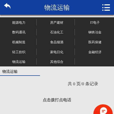

物流运输
首页

关于博纳
能源电力
房产建材
IT电子
市场研究
数码通讯
石油化工
钢铁冶金
机械制造
食品烟酒
医药保健
管理咨询
轻工纺织
家电日化
金融经济
行业报告
物流运输
其他综合
大数据
物流运输
共 0 页/0 条记录
新闻资讯
加入我们
点击拨打点电话