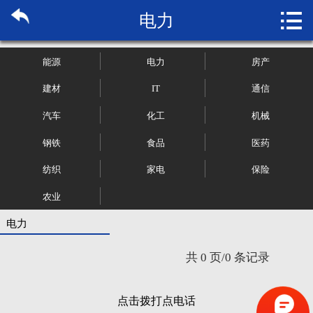

电力
首页

关于博纳
能源
电力
房产
市场研究
建材
IT
通信
汽车
化工
机械
管理咨询
钢铁
食品
医药
行业报告
纺织
家电
保险
大数据
农业
电力
新闻资讯
共 0 页/0 条记录
加入我们
点击拨打点电话