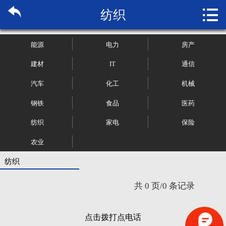

纺织
首页

关于博纳
能源
电力
房产
市场研究
建材
IT
通信
汽车
化工
机械
管理咨询
钢铁
食品
医药
行业报告
纺织
家电
保险
大数据
农业
纺织
新闻资讯
共 0 页/0 条记录
加入我们
点击拨打点电话