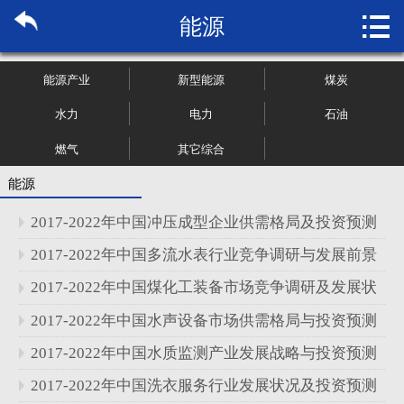

能源
首页

关于博纳
能源产业
新型能源
煤炭
市场研究
水力
电力
石油
燃气
其它综合
管理咨询
能源
行业报告
2017-2022年中国冲压成型企业供需格局及投资预测
大数据
分析报告
2017-2022年中国多流水表行业竞争调研与发展前景
分析报告
2017-2022年中国煤化工装备市场竞争调研及发展状
新闻资讯
况分析报告
2017-2022年中国水声设备市场供需格局与投资预测
加入我们
分析报告
2017-2022年中国水质监测产业发展战略与投资预测
分析报告
2017-2022年中国洗衣服务行业发展状况及投资预测