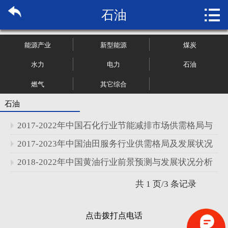

石油
首页

关于博纳
能源产业
新型能源
煤炭
市场研究
水力
电力
石油
燃气
其它综合
管理咨询
石油
行业报告
2017-2022年中国石化行业节能减排市场供需格局与
大数据
发展状况分析报告
2017-2023年中国油田服务行业供需格局及发展状况
分析报告
2018-2022年中国黄油行业前景预测与发展状况分析
新闻资讯
报告
共 1 页/3 条记录
加入我们
点击拨打点电话