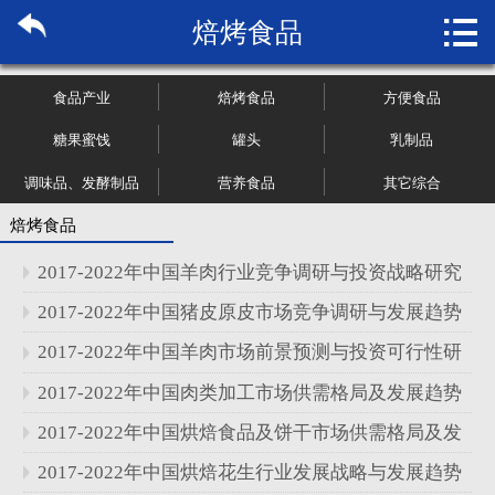

焙烤食品
首页

关于博纳
食品产业
焙烤食品
方便食品
市场研究
糖果蜜饯
罐头
乳制品
调味品、发酵制品
营养食品
其它综合
管理咨询
焙烤食品
行业报告
2017-2022年中国羊肉行业竞争调研与投资战略研究
大数据
报告
2017-2022年中国猪皮原皮市场竞争调研与发展趋势
分析报告
2017-2022年中国羊肉市场前景预测与投资可行性研
新闻资讯
究报告
2017-2022年中国肉类加工市场供需格局及发展趋势
加入我们
分析报告
2017-2022年中国烘焙食品及饼干市场供需格局及发
展趋势分析报告
2017-2022年中国烘焙花生行业发展战略与发展趋势