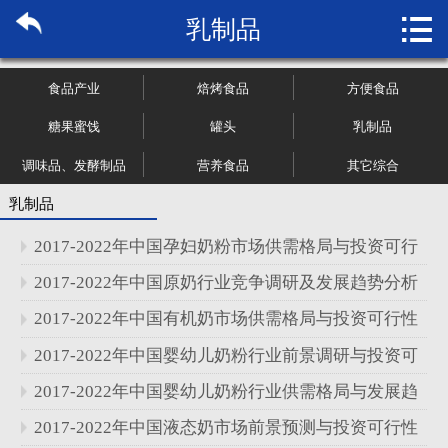

乳制品
首页

关于博纳
食品产业
焙烤食品
方便食品
市场研究
糖果蜜饯
罐头
乳制品
调味品、发酵制品
营养食品
其它综合
管理咨询
乳制品
行业报告
2017-2022年中国孕妇奶粉市场供需格局与投资可行
大数据
性研究报告
2017-2022年中国原奶行业竞争调研及发展趋势分析
报告
2017-2022年中国有机奶市场供需格局与投资可行性
新闻资讯
研究报告
2017-2022年中国婴幼儿奶粉行业前景调研与投资可
加入我们
行性研究报告
2017-2022年中国婴幼儿奶粉行业供需格局与发展趋
势分析报告
2017-2022年中国液态奶市场前景预测与投资可行性