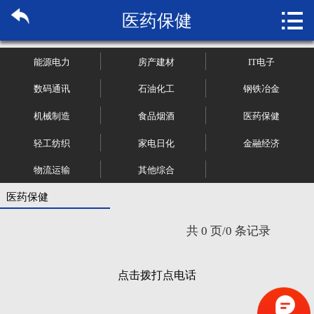

医药保健
首页

关于博纳
能源电力
房产建材
IT电子
市场研究
数码通讯
石油化工
钢铁冶金
机械制造
食品烟酒
医药保健
管理咨询
轻工纺织
家电日化
金融经济
行业报告
物流运输
其他综合
大数据
医药保健
共 0 页/0 条记录
新闻资讯
加入我们
点击拨打点电话