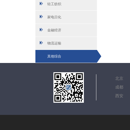
轻工纺织
家电日化
金融经济
物流运输
其他综合
北
成
西