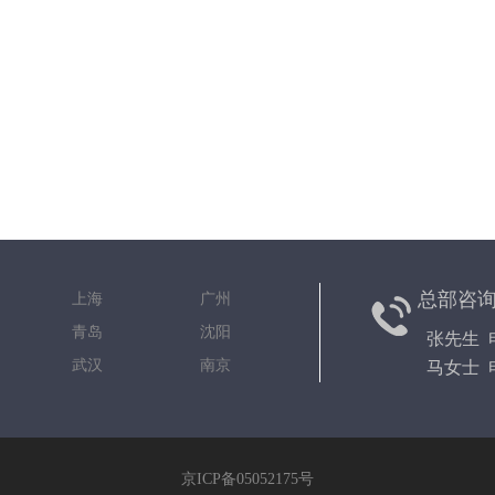
总部咨
京 上海 广州
都 青岛 沈阳
张先生 电
安 武汉 南京
马女士 电
京ICP备05052175号