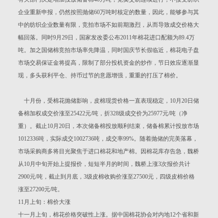
企业重新申报，仍然按照抛储60万吨时核定的数量，因此，能够参与其
中的纺织企业数量有限，竞拍市场不如前期激烈，从而导致成交价格大
幅回落。同时9月29日，国家发改委公布2011年棉花进口配额为89.4万
吨。加之国储棉竞拍市场率先降温，同时国庆节长假临近，棉花电子盘
市场交易保证金将提高，限制了部分投机资金的炒作，节日效应逐渐显
现，多头获利平仓、持币过节的意愿增强，重重的打压了棉价。
十月份，受棉花抛储影响，皮棉现货价格一直表现稳定，10月20日储
备棉加权成交价涨至25422元/吨，折328级成交价为25977元/吨（净
重）。截止10月20日，本次储备棉投放顺利结束，储备棉累计投放市场
1012336吨，实际成交1002736吨，成交率99%。随着抛储的完美落幕，
市场采购商多将目光聚焦于进口棉花和地产棉。因棉花库存告急，魏桥
从10月中旬开始上提报价，短短半月的时间，魏桥上涨3次报价共计
2900元/吨，截止到月底，3级皮棉收购价涨至27500元，四级皮棉价格
涨至27200元/吨。
11月上旬：棉价大涨
十一月上旬，棉花价格突破性上涨。据中国棉花协会对内地12个省和新