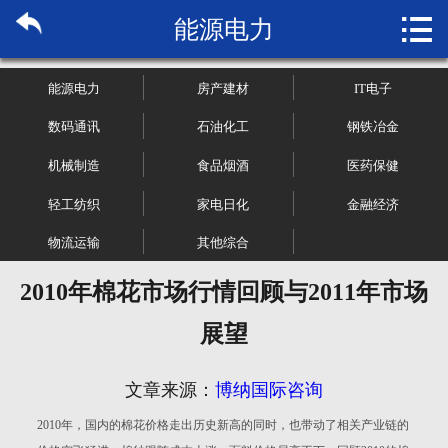

能源电力
首页

关于博纳
能源电力
房产建材
IT电子
市场研究
数码通讯
石油化工
钢铁冶金
机械制造
食品烟酒
医药保健
管理咨询
轻工纺织
家电日化
金融经济
行业报告
物流运输
其他综合
大数据
2010年棉花市场行情回顾与2011年市场
展望
新闻资讯
加入我们
文章来源：
博纳国际咨询
2010年，国内的棉花价格走出历史新高的同时，也带动了相关产业链的