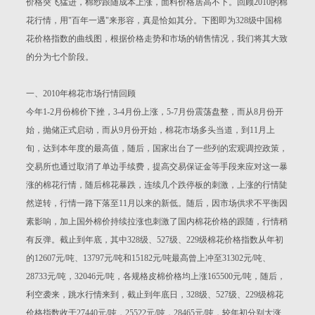
价格突飞猛进，棉纱跟随成本上涨，面料价格居高不下。回顾2010的棉
花行情，用"百年一遇"来形容，真是恰如其分。下图即为328级中国棉
花价格指数的曲线图，根据价格走势和市场的销售情况，我们将其大致
的分为七个阶段。
一、2010年棉花市场行情回顾
今年1-2月份棉价下挫，3-4月份上涨，5-7月份震荡盘整，而从8月份开
始，抛储正式启动，而从9月份开始，棉花市场多头当道，到11月上
旬，达到本年度的最高值，随后，国家出台了一些列的宏观调控政策，
交易所也通过取消了单边手续费，提高交易保证金等手段来应对这一暴
涨的棉花行情，随后棉花暴跌，连续几个跌停板的刺激，上涨的行情陡
然逆转，行情一路下落至11月以来的新低。随后，因市场供求不平衡因
素影响，加上国外棉价持续拉涨也刺激了国内棉花价格的跟随，行情稍
有反弹。截止到年底，其中328级、527级、229级棉花价格指数从年初
的12607元/吨、13797元/吨和15182元/吨最高曾上冲至31302元/吨、
28733元/吨，32046元/吨，各规格皮棉价格均上涨165500元/吨，随后，
利空袭来，跳水行情来到，截止到年底日，328级、527级、229级棉花
价格指数收于27440元/吨，25522元/吨，28465元/吨，较年初分别大涨