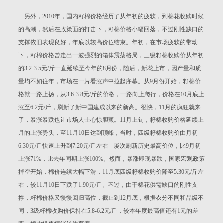
另外，2010年，国内籽棉价格经历了从年初的疲软，到棉花收购时候
的高潮，然后在政策面的打击下，籽棉价格小幅回落，不过刚性缺口的
支撑依旧表现良好，年底以较高价位结束。年初，在市场疲软的带动
下，籽棉价格曾走出一波强烈的箱体震荡格局，三级籽棉收购价从年初
的3.2-3.5元/斤一直延续至今年的8月份，随后，新花上市，因产量和质
量均不如往年，市场在一片看涨声中拉起序幕。从9月份开始，籽棉价
格就一路上扬，从3.6-3.8元/斤的价格，一路向上爬行，价格在10月底上
涨至6.2元/斤，刷新了新中国建成以来的新高。很快，11月的疯狂就来
了，暴涨暴跌也让市场人士心惊胆颤。11月上旬，籽棉收购价格延续上
月的上涨势头，至11月10日达到顶峰，当时，四级籽棉收购价由月初
6.30元/斤快速上升到7.20元/斤左右，屡次刷新历史最高价位，比9月初
上涨71%，比去年同期上涨100%。然而，暴涨即现暴跌，国家宏观政策
掉空开始，棉价连续大幅下滑，11月底四级籽棉收购价降至5.30元/斤左
右，较11月10日下跌了1.90元/斤。不过，由于棉花供需缺口的刚性支
撑，籽棉价格又慢慢回归高位，截止到12月底，根据衣分不同和品级不
同，3级籽棉收购价保持在5.8-6.2元/斤，较本年度最高值还有1元的差