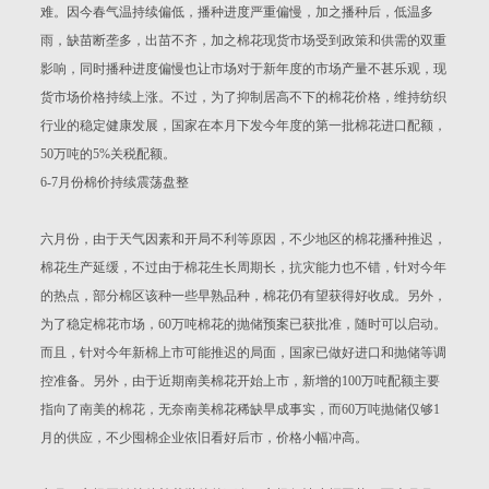
难。因今春气温持续偏低，播种进度严重偏慢，加之播种后，低温多
雨，缺苗断垄多，出苗不齐，加之棉花现货市场受到政策和供需的双重
影响，同时播种进度偏慢也让市场对于新年度的市场产量不甚乐观，现
货市场价格持续上涨。不过，为了抑制居高不下的棉花价格，维持纺织
行业的稳定健康发展，国家在本月下发今年度的第一批棉花进口配额，
50万吨的5%关税配额。
6-7月份棉价持续震荡盘整
六月份，由于天气因素和开局不利等原因，不少地区的棉花播种推迟，
棉花生产延缓，不过由于棉花生长周期长，抗灾能力也不错，针对今年
的热点，部分棉区该种一些早熟品种，棉花仍有望获得好收成。另外，
为了稳定棉花市场，60万吨棉花的抛储预案已获批准，随时可以启动。
而且，针对今年新棉上市可能推迟的局面，国家已做好进口和抛储等调
控准备。另外，由于近期南美棉花开始上市，新增的100万吨配额主要
指向了南美的棉花，无奈南美棉花稀缺早成事实，而60万吨抛储仅够1
月的供应，不少囤棉企业依旧看好后市，价格小幅冲高。