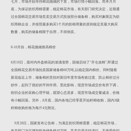
七月，市场开始等待棉花抛储的下发，市场行情小幅回落。而本月月
底，为保证纺织用棉需要，稳定棉花市场，有关部门研究决定，近期通
过全国棉花交易市场竞卖交易方式投放部分储备棉，购买对象限定为纺
织用棉企业，并按照最多购买1个月的纺棉用量的原则核定其最大购买
数量，购买的储备棉限于自用，不得倒卖。
8-10月份，棉花抛储推高棉价
8月10日，面对内外盘棉花的汹涌涨势，国储启动了"开仓放棉",即通过
全国棉花交易市场拍卖国家储备棉60万吨,以稳定国内棉价。同时随着
新花临近上市，储备棉的竞拍对新旧年度市场有效过渡、防止棉价过分
炒作，起到了很好的平抑作用。受此影响，现货市场成交价有所下调，
纺织企业的采购心理平稳，观望心态居多，现货市场成交量减淡，价格
有小幅回落。另外，8月底，国内各地已经零星开始籽棉收购，国内3级
籽棉收购价格为每斤4元附近。
9月28日，国家发布公告称，为满足纺织用棉需要，稳定棉花市场，
有关部门决定增加投放储备棉40万吨，竞卖交易连续进行，不接受纺织