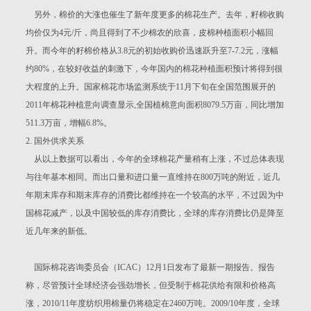
另外，棉价的大涨也催生了新年度更多的棉花生产。去年，籽棉收购
均价仅为4元/斤，尚且得到了不少棉农的欣喜，皮棉种植面积小幅回
升。而今年的籽棉价格从3.8元的初始收购价迅速跃升至7-7.2元，涨幅
约80%，在较好收益的刺激下，今年国内的棉花种植面积预计将得到很
大程度的上升。国家棉花市场监测系统于11月下旬在全国范围展开的
2011年棉花种植意向调查显示,全国植棉意向面积8079.5万亩，同比增加
511.3万亩，增幅6.8%。
2. 国外供求关系
从以上数据可以看出，今年的全球棉花产量稍有上涨，不过总体表现
与往年基本相同。而出口量和进口量一直维持在800万吨的附近，近几
年期末库存和期末库存的消费比都维持在一个较高的水平，不过因为中
国棉花减产，以及中国较低的库存消费比，全球的库存消费比仍是降至
近几年来的新低。
国际棉花咨询委员会（ICAC）12月1日发布了最新一期报告。报告
称，尽管预计全球经济会强劲增长，但受制于棉花供给有限和价格高
涨，2010/11年度纺织用棉量仍将稳定在2460万吨。2009/10年度，全球