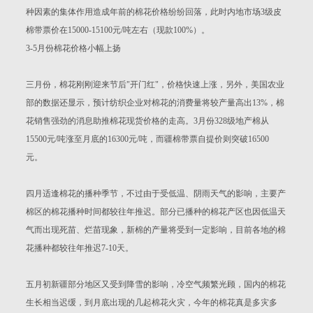
种因素的集体作用造成年前的棉花价格纷纷回落，此时内地市场3级皮
棉带票价在15000-15100元/吨左右（现款100%）。
3-5月份棉花价格小幅上扬
三月份，棉花刚刚迎来节后"开门红"，价格快速上涨，另外，美国农业
部的数据还显示，预计纺织企业对棉花的消费量将较产量高出13%，棉
花销售强劲的消息助推棉花现货价格的走高。3月份328级地产棉从
15500元/吨涨至月底的16300元/吨，而疆棉带票自提价则突破16500
元。
四月适逢棉花的播种季节，不过由于受低温、阴雨天气的影响，主要产
棉区的棉花播种时间都较往年推迟。部分已播种的棉花产区也因低温天
气而出现死苗、烂苗现象，新棉的产量将受到一定影响，目前各地的棉
花播种都较往年推迟7-10天。
五月初新疆部分地区又受到降雪的影响，冷空气频繁光顾，国内的棉花
生长相当迟缓，到月底出现的几起棉花火灾，今年的棉花真是多灾多