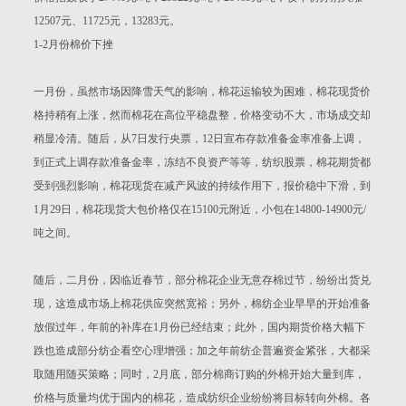
12507元、11725元，13283元。
1-2月份棉价下挫
一月份，虽然市场因降雪天气的影响，棉花运输较为困难，棉花现货价
格持稍有上涨，然而棉花在高位平稳盘整，价格变动不大，市场成交却
稍显冷清。随后，从7日发行央票，12日宣布存款准备金率准备上调，
到正式上调存款准备金率，冻结不良资产等等，纺织股票，棉花期货都
受到强烈影响，棉花现货在减产风波的持续作用下，报价稳中下滑，到
1月29日，棉花现货大包价格仅在15100元附近，小包在14800-14900元/
吨之间。
随后，二月份，因临近春节，部分棉花企业无意存棉过节，纷纷出货兑
现，这造成市场上棉花供应突然宽裕；另外，棉纺企业早早的开始准备
放假过年，年前的补库在1月份已经结束；此外，国内期货价格大幅下
跌也造成部分纺企看空心理增强；加之年前纺企普遍资金紧张，大都采
取随用随买策略；同时，2月底，部分棉商订购的外棉开始大量到库，
价格与质量均优于国内的棉花，造成纺织企业纷纷将目标转向外棉。各