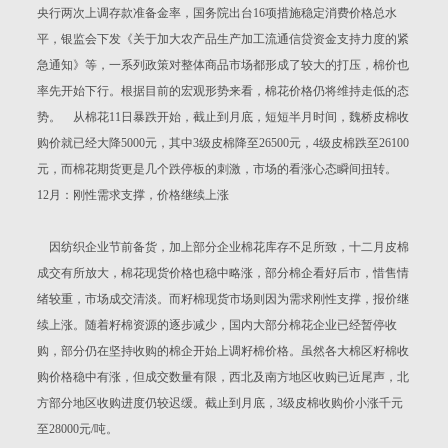
央行两次上调存款准备金率，国务院出台16项措施稳定消费价格总水
平，银监会下发《关于加大农产品生产加工流通信贷资金支持力度的紧
急通知》等，一系列政策对整体商品市场都形成了较大的打压，棉价也
率先开始下行。根据目前的宏观形势来看，棉花价格仍将维持走低的态
势。 从棉花11日暴跌开始，截止到月底，短短半月时间，魏桥皮棉收
购价就已经大降5000元，其中3级皮棉降至26500元，4级皮棉跌至26100
元，而棉花期货更是几个跌停板的刺激，市场的看涨心态瞬间扭转。
12月：刚性需求支撑，价格继续上涨
因纺织企业节前备货，加上部分企业棉花库存不足所致，十二月皮棉
成交有所放大，棉花现货价格也稳中略涨，部分棉企看好后市，惜售情
绪较重，市场成交清淡。而籽棉现货市场则因为需求刚性支撑，报价继
续上涨。随着籽棉资源的逐步减少，国内大部分棉花企业已经暂停收
购，部分仍在坚持收购的棉企开始上调籽棉价格。虽然各大棉区籽棉收
购价格稳中有涨，但成交数量有限，西北及南方地区收购已近尾声，北
方部分地区收购进度仍较迟缓。截止到月底，3级皮棉收购价小涨千元
至28000元/吨。