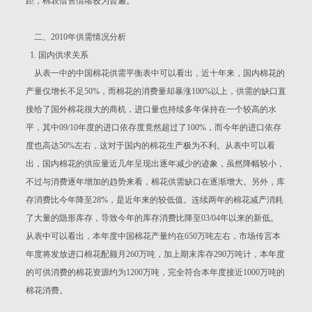
距，棉农惜售情绪较为普遍。
二、2010年供需情况分析
1. 国内供求关系
从表一中的中国棉花供需平衡表中可以看出，近十年来，国内棉花的
产量仅增长不足50%，而棉花的消费量却暴涨100%以上，供需的缺口直
接给了国外棉花很大的商机，进口量也持续多年保持在一个较高的水
平，其中09/10年度的进口依存度竟然超过了100%，而今年的进口依存
度也高达50%左右，这对于国内的棉花生产极为不利。从表中可以看
出，国内棉花的供应量近几年呈现出逐年减少的迹象，虽然降幅较小，
不过与消费逐年增加的趋势来看，棉花供需缺口在逐渐增大。另外，库
存消费比今年降至28%，是近年来的较低值。连续两年的棉花减产消耗
了大量的隐形库存，导致今年的库存消费比降至03/04年以来的新低。
从表中可以看出，本年度中国棉花产量约在650万吨左右，市场传言本
年度将发放进口棉花配额月260万吨，加上期末库存290万吨计，本年度
的可供消费的棉花资源约为1200万吨，完全符合本年度接近1000万吨的
棉花消费。