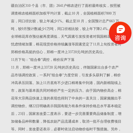
疆自治区310 个县（市、团）2641户棉农进行了面积最终核实，按照被
调查棉农植棉面积加权平均计算，截止10 月，全国植棉面积7800 万
亩，同口径比较，较上年减少1%。截止至10 月，全国预计总产663 万
吨，较9月预计数减少1万吨，同口径相比较，较上年下降2.4%。同时，
全球棉花库存预估被再度调低，天气因素引发投资者对我国棉花产量的
忧虑情绪加重，棉花现货价格持续飙涨等因素坚定了11月上旬投资者对
郑棉价格高挺的信心，郑棉一度冲上33720元/吨的历史高位。
11月下旬："组合拳"调控，棉价应声下落
11 月，郑棉一度冲上33720 元/吨的历史高位，伴随国家出台多个农产
品市场调控政策，一系列"组合拳"力度空前，引发多头获利了解，棉价
冲高承压回落。加上11月底有不少进口棉将集中到港，国内新棉陆续上
市，政策与基本面共同对棉价产生一定的压力。由于国内物价高企，棉
花等大宗商品快速上涨的表现也得到了中央的一直关注，国家频频出手
调控物价。继22日明确表示我国有能力有条件保持价格总水平基本稳定
后，23日，国家发改委二度表示，要进一步完善重要商品储备制度，增
加储备品种和数量，降低农副产品流通成本，取消一批不合理收费项目
等。同时，发改委还表示，必要时依法启动物价临时干预措施。另外，