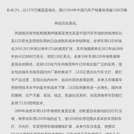
长48.3%，以1379万辆遥遥领先。预计2010年中国汽车产销量将突破1500万辆
再创历史新高。
而据相关研究机构预测伴随着亚洲尤其是中国汽车市场的持续增长以
及LED背光及照明应用的日趋成熟和成本持续降低，全球车用LED市场
在2010-2012年将以每年15%的速度扩张，其市场规模将在2012年由2006
年的41亿8000万美元，增至120亿美元。未来10年车用LED年销售额将
是现在的两倍。此前LED在汽车内饰照明中已经有比较广泛的应用，现
在包括瑞丰光电等国内外厂家的推动下，LED正逐步向汽车大灯、尾灯
等产品过渡，呈现出由内向外、由后向前的发展趋势。未来几年随着车
用照明技术水平的提升和成本下降，LED应用量将进一步增长。国内本
田雅阁、日产天籁、皇冠、锐志、凯迪拉克系列、别克荣御等车型都已
采用了LED照明技术。
2009年虽然车用LED市场增长速度迟缓，但欧盟目前推动的日行灯法
规，将带动车用LED市场的起飞，使LED的应用范围从原本的车用刹车
灯、方向灯、车室照明等领域继续扩展，未来汽车仪表盘、便携式