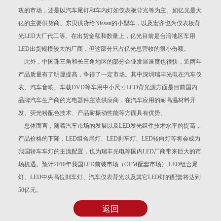
攻的市场，还是以汽车尾灯和车内灯如仪表板背光等为主。如亿光是大
亿的主要供货商、东贝供货给Nissan的小型车，以及宏齐也为仪表板背
光LED大厂代工等。在出货金额和数量上，亿光目前是台湾地区车用
LED出货规模较大的厂商，但这部分只占亿光总营收的很小份额。
此外，中国珠三角和长三角地区的部分企业发展速度也很快，近两年
产品质量有了明显提高，争得了一定市场。其中深圳瑞丰光电在汽车仪
表、汽车音响、车载DVD等车用中小尺寸LCD背光源方面是目前国内
品牌汽车生产商的光电器件主流供应商，在汽车应用的耐高温材料开
发、荧光粉配色技术、产品耐振动性能等方面具有优势。
总体而言，随着汽车市场的发展以及LED发光组件技术水平的提高，
产品价格的下降，LED组合尾灯、LED刹车灯、LED转向灯等将会成为
我国轿车车灯的主流配置，也为瑞丰光电等国内LED厂商带来巨大的市
场机遇。预计2010年我国LED前装市场（OEM配套市场）,LED组合尾
灯、LED中央高位刹车灯、汽车仪表背光以及其它LED灯的配套将达到
50亿元。
返回