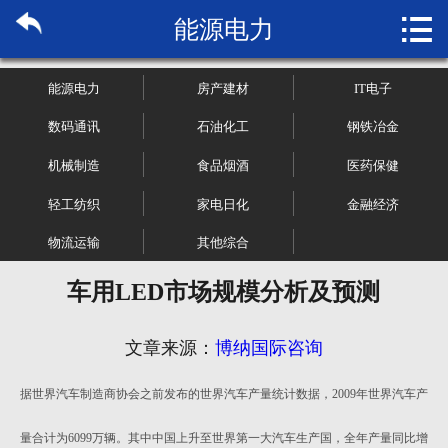

能源电力
首页

关于博纳
能源电力
房产建材
IT电子
市场研究
数码通讯
石油化工
钢铁冶金
机械制造
食品烟酒
医药保健
管理咨询
轻工纺织
家电日化
金融经济
行业报告
物流运输
其他综合
大数据
车用LED市场规模分析及预测
新闻资讯
文章来源：
博纳国际咨询
加入我们
据世界汽车制造商协会之前发布的世界汽车产量统计数据，2009年世界汽车产
量合计为6099万辆。其中中国上升至世界第一大汽车生产国，全年产量同比增