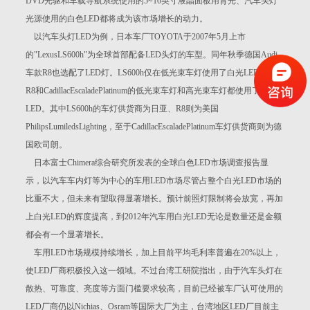
DVD光驱和车载导航系统使用的5~10英寸液晶面板用背光、汽车头灯
光源使用的白色LED都将成为该市场增长的动力。
以汽车头灯LED为例，日本车厂TOYOTA于2007年5月上市
的"LexusLS600h"为全球首部配备LED头灯的车型。同年秋季德国Audi
车款R8也选配了LED灯。LS600h仅在低光束车灯使用了白光LED，而
R8和CadillacEscaladePlatinum的低光束车灯和高光束车灯都使用了白光
LED。其中LS600h的车灯供货商为日亚、R8则为美国
PhilipsLumiledsLighting，至于CadillacEscaladePlatinum车灯供货商则为德
国欧司朗。
日本富士Chimera综合研究所发表的全球白色LED市场调查报告显
示，以汽车车内灯等为中心的车用LED市场尽管占整个白光LED市场的
比重不大，但未来有望取得显著增长。预计前照灯限制将会放宽，再加
上白光LED的辉度提高，到2012年汽车用白光LED无论是数量还是金额
都会有一个显著增长。
车用LED市场规模持续增长，加上目前平均毛利率普遍在20%以上，
使LED厂商积极投入这一领域。不过台湾工研院指出，由于汽车头灯在
散热、可靠度、亮度等方面门槛要求较高，目前已经被车厂认可使用的
LED厂商仍以Nichias、Osram等国际大厂为主，台湾地区LED厂目前主