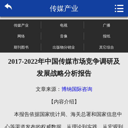

传媒产业
首页

关于博纳
传媒产业
电视
广播
市场研究
网络
音像
报纸
期刊图书
出版物分销业
其它综合
管理咨询
2017-2022年中国传媒市场竞争调研及
行业报告
发展战略分析报告
大数据
文章来源：
博纳国际咨询
新闻资讯
【内容介绍】
加入我们
本报告依据国家统计局、海关总署和国家信息中
心等渠道发布的权威数据，从理论到实践、从宏观到