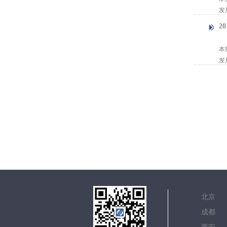
发
2
【
本
发
北
成