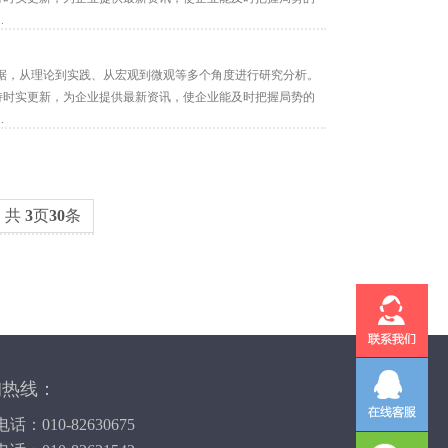
.
据，从理论到实践、从宏观到微观等多个角度进行研究分析。
保持时实更新，为企业提供最新资讯，使企业能及时把握局势的
.
共
3
页
30
条
询热线：
话：010-82630675