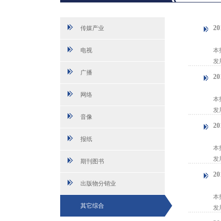
2
传媒产业
【
电视
本
发
广播
2
【
网络
本
发
音像
2
【
报纸
本
发
期刊图书
2
出版物分销业
【
本
其它综合
发