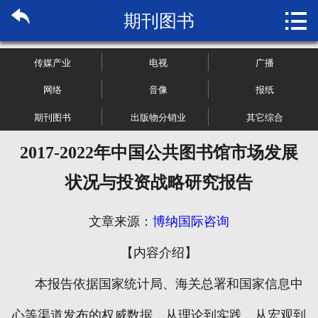

期刊图书
首页

关于博纳
传媒产业
电视
广播
市场研究
网络
音像
报纸
期刊图书
出版物分销业
其它综合
管理咨询
2017-2022年中国公共图书馆市场发展
行业报告
状况与投资战略研究报告
大数据
文章来源：
博纳国际咨询
新闻资讯
【内容介绍】
加入我们
本报告依据国家统计局、海关总署和国家信息中
心等渠道发布的权威数据，从理论到实践、从宏观到